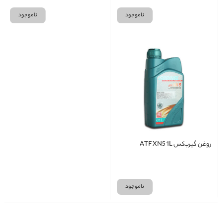
ناموجود
ناموجود
روغن گيربکس ATF XN5 1L
ناموجود