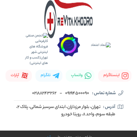
اینستاگرام
واتساپ
تلگرام
آپارات
شماره تماس :
09194500090
-
02188243262
آدرس :
تهران، بلوار مرزداران، ابتدای سرسبز شمالی، پلاک ۲،
طبقه سوم، واحد ۸، رویتا خودرو