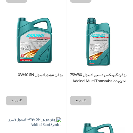
روغن گیربکس دستی ادینول 75W80
روغن موتور ادینول 0W40 SN
لیتری Addinol Multi Transmission
ناموجود
ناموجود