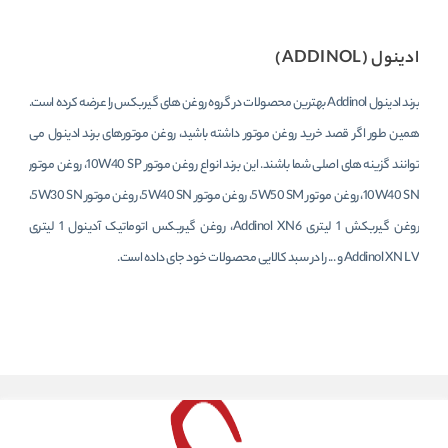
ادینول (ADDINOL)
برند ادینول Addinol بهترین محصولات در گروه روغن های گیربکس را عرضه کرده است.
همین طور اگر قصد خرید روغن موتور داشته باشید، روغن موتورهای برند ادینول می
توانند گزینه های اصلی شما باشند. این برند انواع روغن موتور 10W40 SP، روغن موتور
10W40 SN، روغن موتور 5W50 SM، روغن موتور 5W40 SN، روغن موتور 5W30 SN،
روغن گیربکش 1 لیتری Addinol XN6، روغن گیربکس اتوماتیک آدینول 1 لیتری
Addinol XN LV و ... را در سبد کالایی محصولات خود جای داده است.