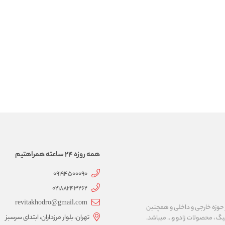
همه روزه 24 ساعته همراهتیم
09194500090
02188243262
revitakhodro@gmail.com
حوزه خارجی و داخلی و همچنین
تهران، بلوار مرزداران، ابتدای سرسبز
لیگ ، محصولات زادو و… میباشد.