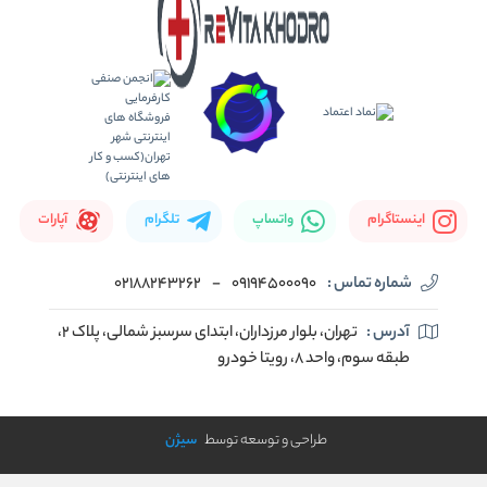
اینستاگرام
واتساپ
تلگرام
آپارات
شماره تماس :
09194500090
-
02188243262
آدرس :
تهران، بلوار مرزداران، ابتدای سرسبز شمالی، پلاک ۲،
طبقه سوم، واحد ۸، رویتا خودرو
طراحی و توسعه توسط
سیژن