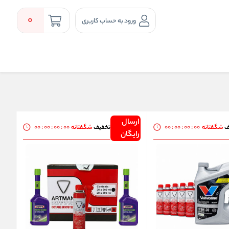
0
ورود به حساب کاربری
ارسال
00
:
00
:
00
:
00
00
:
00
:
00
:
00
ف
شگفتانه
تخفیف
شگفتانه
رایگان