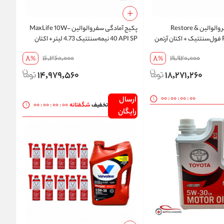
پکیج آمادگی سفر والوالین Restore &
پکیج آمادگی سفر والوالین MaxLife 10W-
Protect 5W-30 فول‌سنتتیک + اکتان آرتمن
40 API SP نیمه‌سنتتیک 4.73 لیتر + اکتان
500 میلی‌لیتر 10 عددی | تخفیف ویژه و ارسال
آرتمن 500 میلی‌لیتر 10 عددی | ارسال رایگان
8
8
16,360,000
19,920,000
%
%
14,979,560
18,271,260
00
:
00
:
00
:
00
ارسال
00
:
00
:
00
:
00
تخفیف
شگفتانه
رایگان