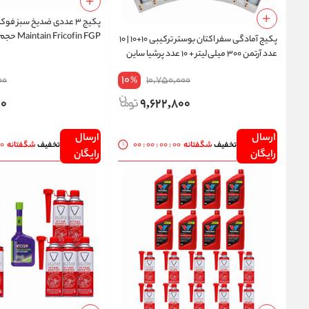
Maintain Fricofin FGP حجم ۱ لیتر
پکیج آمادگی سفر اکتان بوستر ترکیبی ۱۰+۱۰ | ۱۰
عدد آرتمن ۳۰۰ میلی‌لیتر + ۱۰ عدد پرشیا ساین
۲۵۰ میلی‌لیتر | ارسال رایگان
10
00
10,750,000
%
00
9,622,800
ارسال
ارسال
00
00
:
00
:
00
:
00
تخفیف
شگفتانه
تخفیف
شگفتانه
رایگان
رایگان