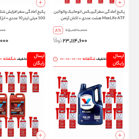
پکیج آمادگی سفر گیربکس اتوماتیک والوالین
پکیج آمادگی سفر افزایش شتاب 
MaxLife ATF هشت عددی + اکتان آرتمن
500 میلی لیتر 10 عددی + انژکتورشوی وینز
500 میلی لیتر 10 عددی | ارسال رایگان
8
000
25,030,000
%
,000
23,114,600
ارسال
ارسال
00
00
:
00
:
00
:
00
تخفیف
شگفتانه
تخفیف
شگفتانه
رایگان
رایگان