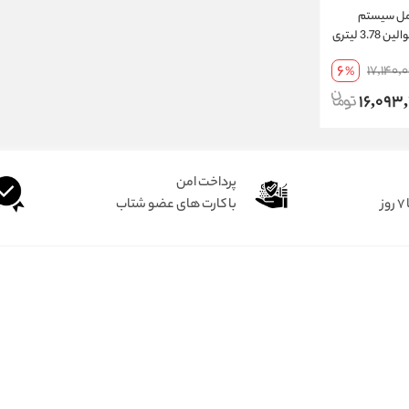
مل سیستم
خنک‌کننده | 2 عدد کولانت والوالین 3.78 لیتری
6
17,140,
%
16,093
پرداخت امن
ز
با کارت های عضو شتاب