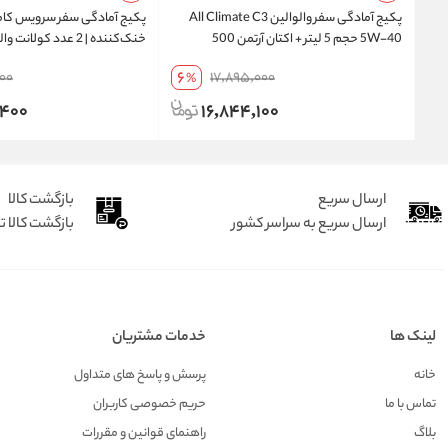
پکیج آمادگی سفر والوالین All Climate C3
پکیج آمادگی سفر سرویس کا
5W-40 حجم 5 لیتر + اکتان آرتمن 500
میلی‌لیتر 10 عددی | تخفیف ویژه و ارسال رایگان
+ 10 عدد اکتان آرتمن | ارسال رایگان
6
000
17,895,000
%
,400
16,844,100
ارسال سریع
بازگشت کالا
ارسال سریع به سراسر کشور
بازگشت کالا تا 7 رو
لینک ها
خدمات مشتریان
خانه
پرسش و پاسخ های متداول
تماس با ما
حریم خصوصی کاربران
بلاگ
راهنمای قوانین و مقررات