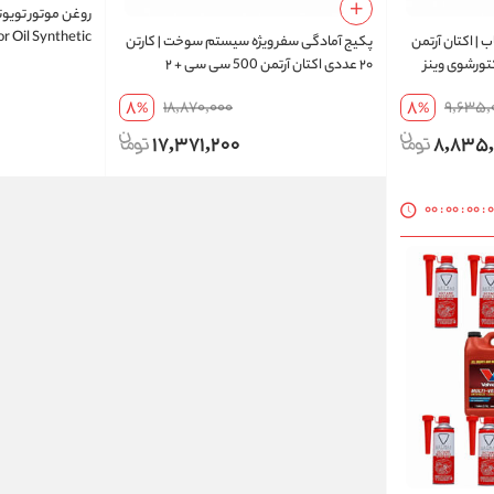
 Oil Synthetic
| اکتان آرتمن
پکیج آمادگی سفر ویژه سیستم سوخت | کارتن
۲۰ عددی اکتان آرتمن 500 سی سی + ۲
انژکتورشوی وینز | ارسال رایگان
8
8
18,870,000
9,635,
%
%
17,371,200
8,835
00
:
00
:
00
: