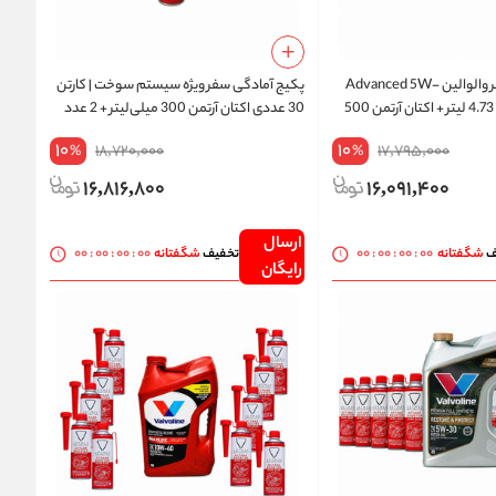
پکیج آمادگی سفر والوالین Advanced 5W-
پکیج آمادگی سفر ویژه سیستم سوخت | کارتن
30 فول‌سنتتیک 4.73 لیتر + اکتان آرتمن 500
30 عددی اکتان آرتمن 300 میلی‌لیتر + 2 عدد
انژکتورشوی وینز | ارسال رایگان
10
10
18,720,000
17,795,000
%
%
16,816,800
16,091,400
ارسال
00
:
00
:
00
:
00
00
:
00
:
00
:
00
ف
شگفتانه
تخفیف
شگفتانه
رایگان