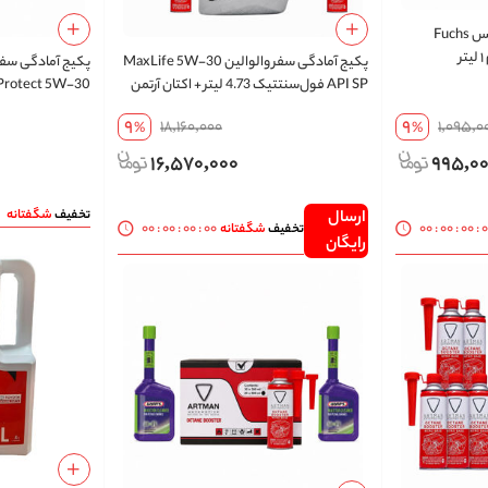
پکیج ۳ عددی ضدیخ سبز فوکس Fuchs
پکیج آمادگی سفر والوالین MaxLife 5W-30
API SP فول‌سنتتیک 4.73 لیتر + اکتان آرتمن
500 میلی‌لیتر 10 عددی | ارسال رایگان
9
9
18,160,000
1,095,0
%
%
رایگان
16,570,000
995,0
تخفیف
شگفتانه
ارسال
00
:
00
:
00
:
00
00
:
00
:
00
:
تخفیف
شگفتانه
رایگان