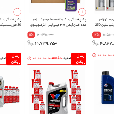
فر ۵+۵ | اکتان بوستر آرتمن
پکیج آمادگی سفر ویژه سیستم سوخت | ۲۰
300 میلی‌لیتر + اکتان بوستر پرشیا ساین 250
عدد اکتان آرتمن ۳۰۰ میلی‌لیتر + انژکتورشوی
وینز | ارسال رایگان
میلی‌لیتر 10 عددی | ارسال رایگان
11
12
12,035,000
5,510,
%
%
10,739,750
4,847
00
:
00
:
00
:
ارسال
ارسال
00
:
00
:
00
:
00
تخفیف
شگفتانه
تخفی
رایگان
رایگان