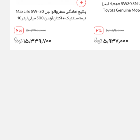
روغن موتور تویوتا 5W30 SN حجم 4 لیتر |
Toyota Genuine Motor
پکیج آمادگی سفر والوالین MaxLife 5W-30
نیمه‌سنتتیک + اکتان آرتمن 500 میلی‌لیتر 10
عددی | ارسال رایگان
6
6
16,370,000
6,289,000
%
%
15,339,700
5,937,000