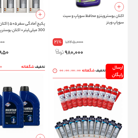
اکتان بوستر وینز و محافظ سوپاپ و سیت
سوپاپ وینز
پکیج آمادگی س
میلی‌لیتر
21
000
1,245,000
%
,850
980,000
00
تخفیف
شگفتانه
ارسال
00
:
00
:
00
:
00
تخفیف
شگفتانه
رایگان