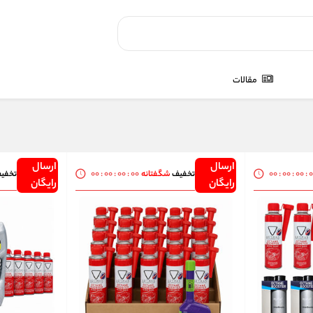
مقالات
ارسال
ارسال
00
:
00
:
00
:
00
00
:
00
:
00
:
تخفیف
شگفتانه
تخفی
رایگان
رایگان