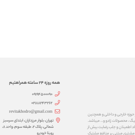
همه روزه 24 ساعته همراهتیم
09194500090
02188243262
revitakhodro@gmail.com
حوزه خارجی و داخلی و همچنین
تهران، بلوار مرزداران، ابتدای سرسبز
لیگ ، محصولات زادو و… میباشد.
شمالی، پلاک ۲، طبقه سوم، واحد ۸،
اد اطمینان و جلب رضایت بیش از
رویتا خودرو
با مشتری مبتنی بر منافع مشترک