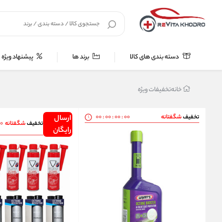
دسته بندی های کالا
برند ها
پیشنهاد ویژه
خانه
تخفیفات ویژه
00
:
00
:
00
:
00
تخفیف
شگفتانه
ارسال
00
تخفیف
شگفتانه
رایگان