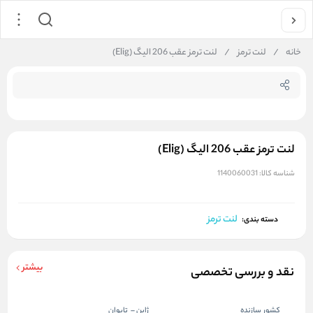
جستجو در فروشگاه
خانه
/
لنت ترمز
/
لنت ترمز عقب 206 الیگ (Elig)
لنت ترمز عقب 206 الیگ (Elig)
شناسه کالا:
1140060031
لنت ترمز
دسته بندی:
بیشتر
نقد و بررسی تخصصی
کشور سازنده
ژاپن – تایوان