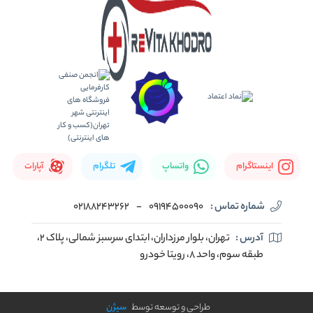
اینستاگرام
واتساپ
تلگرام
آپارات
شماره تماس :
09194500090
-
02188243262
آدرس :
تهران، بلوار مرزداران، ابتدای سرسبز شمالی، پلاک ۲،
طبقه سوم، واحد ۸، رویتا خودرو
طراحی و توسعه توسط
سیژن