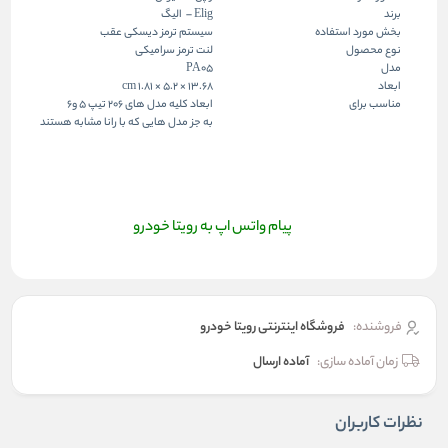
برند
Elig – الیگ
بخش مورد استفاده
سیستم ترمز دیسکی عقب
نوع محصول
لنت ترمز سرامیکی
مدل
PA05
ابعاد
13.68 × 5.2 × 1.81 cm
مناسب برای
ابعاد کلیه مدل های 206 تیپ 5 و6
به جز مدل هایی که با رانا مشابه هستند
پیام واتس اپ به رویتا خودرو
فروشنده:
فروشگاه اینترنتی رویتا خودرو
زمان آماده سازی:
آماده ارسال
نظرات کاربران