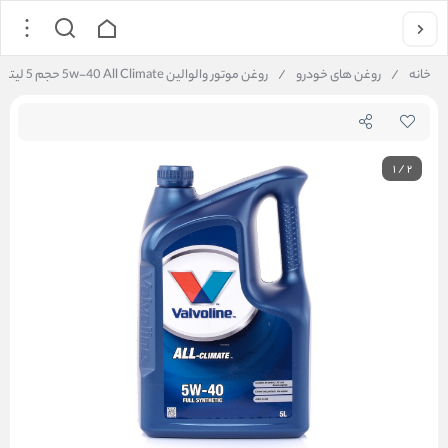
خانه
/
روغن های خودرو
/
روغن موتور والوالین 5w-40 All Climate حجم 5 لیتر VALVOLINE | ارسال رایگان
1
/
2