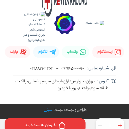
اینستاگرام
واتساپ
تلگرام
آپارات
شماره تماس :
09194500090
-
02188243262
آدرس :
تهران، بلوار مرزداران، ابتدای سرسبز شمالی، پلاک ۲،
طبقه سوم، واحد ۸، رویتا خودرو
طراحی و توسعه توسط
سیژن
افزودن به سبد خرید