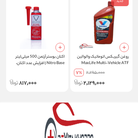
جدید
روغن گیربکس اتوماتیک والوالین
اکتان بوستر آرتمن 500 میلی‌لیتر
ر
MaxLife Multi-Vehicle ATF
Nitro Base | افزایش عدد اکتان،
0
فول سنتتیک حجم 946 میلی‌لیتر |
بهبود شتاب + ارسال رایگان 10 عدد
7
2,295,000
%
ساخت آمریکا+ ارسال رایگان 5 عدد
و بیشتر
817,000
2,129,000
به بالا