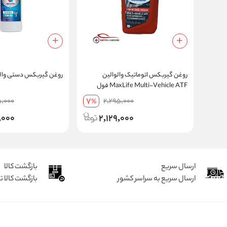
روغن گیربکس اتوماتیک والوالین
روغن گیربکس دستی والوالین
MaxLife Multi-Vehicle ATF فول
سنتتیک حجم 946 میلی‌لیتر | ساخت
7
,000
2,295,000
%
آمریکا+ ارسال رایگان 5 عدد به بالا
,000
2,129,000
ارسال سریع
بازگشت کالا
ارسال سریع به سراسر کشور
بازگشت کالا تا 7 رو