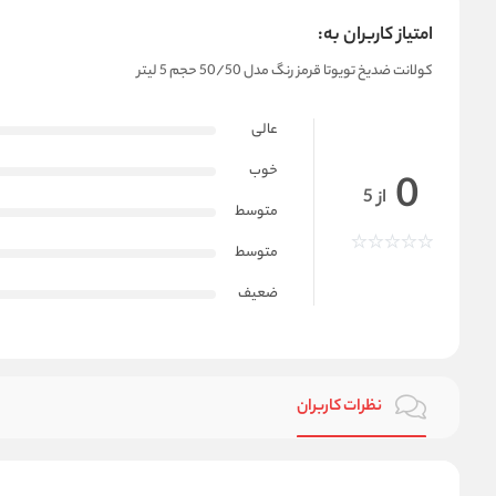
امتیاز کاربران به:
کولانت ضدیخ تویوتا قرمز رنگ مدل 50/50 حجم 5 لیتر
عالی
خوب
0
از 5
متوسط
متوسط
ضعیف
نظرات کاربران