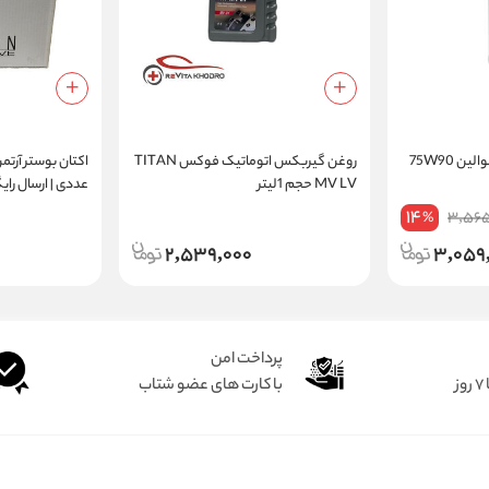
 75W90
روغن گیربکس اتوماتیک فوکس TITAN
MV LV حجم 1لیتر
عددی | ارسال رای
14
3,565
%
2,539,000
3,059
پرداخت امن
ز
با کارت های عضو شتاب