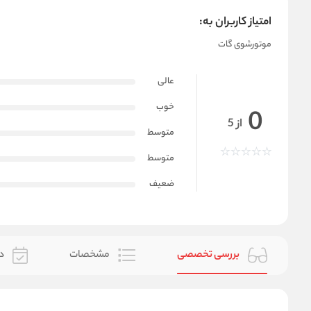
امتیاز کاربران به:
موتورشوی گات
عالی
خوب
0
از 5
متوسط
متوسط
ضعیف
بررسی تخصصی
مشخصات
دس