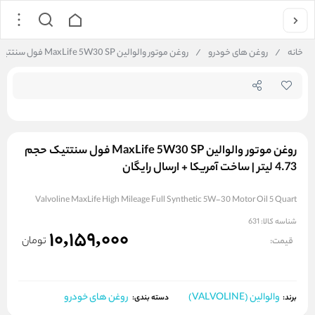
جستجو در فروشگاه
خانه
/
روغن های خودرو
/
روغن موتور والوالین MaxLife 5W30 SP فول سنتتیک حجم 4.73 لیتر | ساخت آمریکا + ارسال رایگان
روغن موتور والوالین MaxLife 5W30 SP فول سنتتیک حجم
4.73 لیتر | ساخت آمریکا + ارسال رایگان
Valvoline MaxLife High Mileage Full Synthetic 5W-30 Motor Oil 5 Quart
شناسه کالا:
631
10,159,000
تومان
قیمت:
والوالین (VALVOLINE)
روغن های خودرو
برند:
دسته بندی: