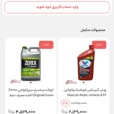
وارد حساب کاربری خود شوید
محصولات مکمل
جدید
جدید
روغن گیربکس اتوماتیک والوالین
کولانت و ضدیخ سبز والوالین Zerex
MaxLife Multi-Vehicle ATF
Original Green آماده مصرف حجم
فول سنتتیک حجم 946 میلی‌لیتر |
3.78 لیتر | ساخت آمریکا + ارسال
خ
7
2,295,000
%
ساخت آمریکا+ ارسال رایگان 5 عدد
رایگان 2 عدد
ا
4,569,000
2,129,000
به بالا