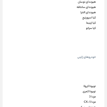
هیوندای توسان
هیوندای سانتافه
هیوندای النترا
کیا اسپورتیج
کیا اپتیما
کیا سراتو
خودروهای ژاپنی
تویوتا کرولا
تویوتا کمری
مزدا 3
مزدا CX-5