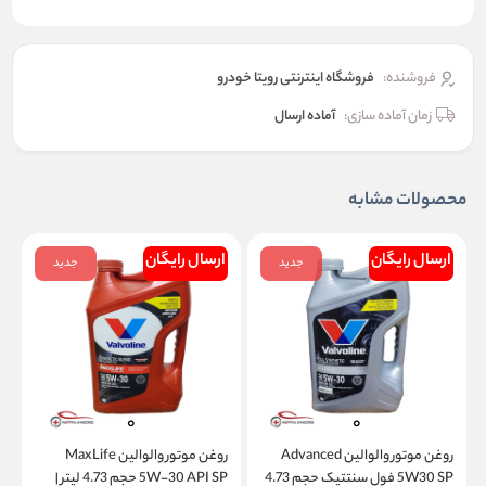
فروشنده:
فروشگاه اینترنتی رویتا خودرو
زمان آماده سازی:
آماده ارسال
محصولات مشابه
ارسال رایگان
ارسال رایگان
جدید
جدید
روغن موتور والوالین Advanced
روغن موتور والوالین MaxLife
5W30 SP فول سنتتیک حجم 4.73
5W-30 API SP حجم 4.73 لیتر |