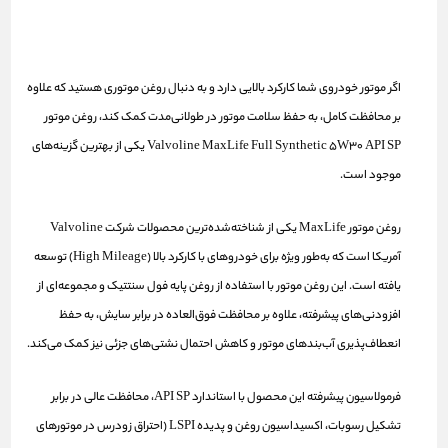
اگر موتور خودروی شما کارکرد بالایی دارد و به دنبال روغن موتوری هستید که علاوه
بر محافظت کامل، به حفظ سلامت موتور در طولانی‌مدت کمک کند، روغن موتور
Valvoline MaxLife Full Synthetic 5W30 API SP یکی از بهترین گزینه‌های
موجود است.
روغن موتور MaxLife یکی از شناخته‌شده‌ترین محصولات شرکت
Valvoline
آمریکا
است که به‌طور ویژه برای خودروهای با کارکرد بالا (High Mileage) توسعه
یافته است. این روغن موتور با استفاده از روغن پایه فول سنتتیک و مجموعه‌ای از
افزودنی‌های پیشرفته، علاوه بر محافظت فوق‌العاده در برابر سایش، به حفظ
انعطاف‌پذیری آب‌بندهای موتور و کاهش احتمال نشتی‌های جزئی نیز کمک می‌کند.
فرمولاسیون پیشرفته این محصول با استاندارد
API SP
، محافظت عالی در برابر
تشکیل رسوبات، اکسیداسیون روغن و پدیده
LSPI
(احتراق زودرس در موتورهای