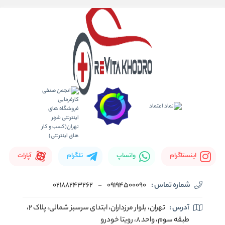
اینستاگرام
واتساپ
تلگرام
آپارات
شماره تماس :
09194500090
-
02188243262
آدرس :
تهران، بلوار مرزداران، ابتدای سرسبز شمالی، پلاک ۲،
طبقه سوم، واحد ۸، رویتا خودرو