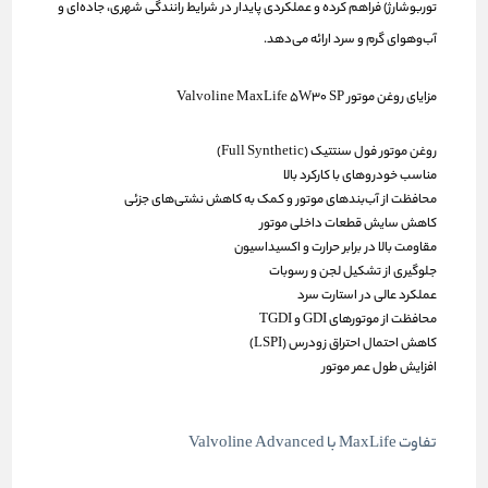
توربوشارژ) فراهم کرده و عملکردی پایدار در شرایط رانندگی شهری، جاده‌ای و
آب‌وهوای گرم و سرد ارائه می‌دهد.
مزایای روغن موتور Valvoline MaxLife 5W30 SP
روغن موتور فول سنتتیک (Full Synthetic)
مناسب خودروهای با کارکرد بالا
محافظت از آب‌بندهای موتور و کمک به کاهش نشتی‌های جزئی
کاهش سایش قطعات داخلی موتور
مقاومت بالا در برابر حرارت و اکسیداسیون
جلوگیری از تشکیل لجن و رسوبات
عملکرد عالی در استارت سرد
محافظت از موتورهای GDI و TGDI
کاهش احتمال احتراق زودرس (LSPI)
افزایش طول عمر موتور
تفاوت MaxLife با Valvoline Advanced