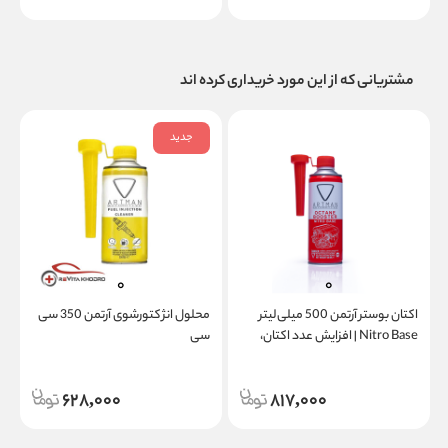
مشتریانی که از این مورد خریداری کرده اند
جدید
اکتان بوستر آرتمن 500 میلی‌لیتر
محلول انژکتورشوی آرتمن 350 سی
Nitro Base | افزایش عدد اکتان،
سی
بهبود شتاب + ارسال رایگان 10 عدد
ت
و بیشتر
628,000
817,000