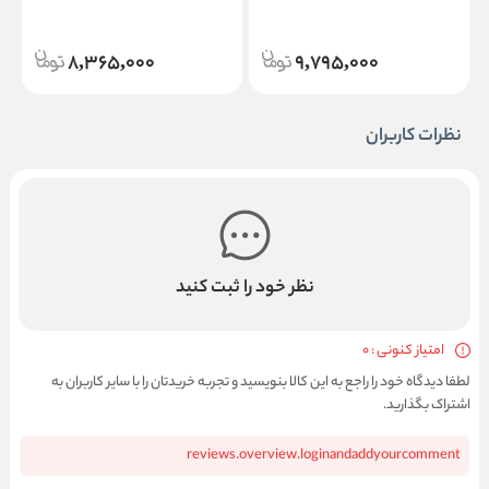
لیتر | اصل آمریکا + ارسال رایگان
ساخت آمریکا + ارسال رایگان
E
8,365,000
9,795,000
نظرات کاربران
نظر خود را ثبت کنید
امتیاز کنونی : 0
لطفا دیدگاه خود را راجع به این کالا بنویسید و تجربه خریدتان را با سایر کاربران به
اشتراک بگذارید.
reviews.overview.loginandaddyourcomment