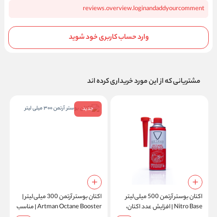
reviews.overview.loginandaddyourcomment
وارد حساب کاربری خود شوید
مشتریانی که از این مورد خریداری کرده اند
جدید
اکتان بوستر آرتمن 500 میلی‌لیتر
اکتان بوستر آرتمن 300 میلی‌لیتر |
Nitro Base | افزایش عدد اکتان،
Artman Octane Booster | مناسب
س