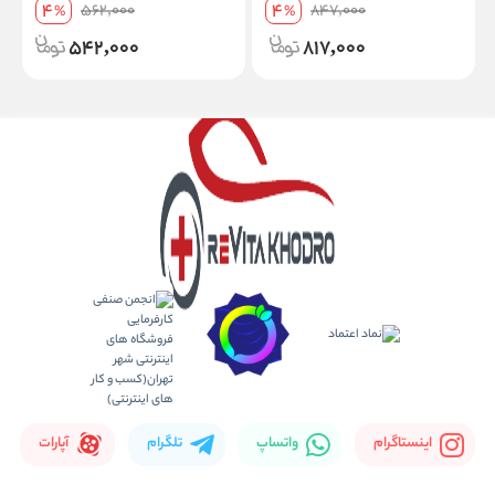
بهبود شتاب + ارسال رایگان 10 عدد
خودروهای بنزینی و توربو
4
4
562,000
847,000
%
%
و بیشتر
542,000
817,000
اینستاگرام
واتساپ
تلگرام
آپارات