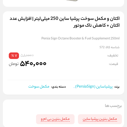
اکتان و مکمل سوخت پرشیا ساین 250 میلی‌لیتر | افزایش عدد
اکتان + کاهش ناک موتور
Persia Sign Octane Booster & Fuel Supplement 250ml
شناسه کالا:
572
580000
تخفیف:
7
%
540,000
تومان
قیمت:
پرشیاساین (PersiaSign)
مکمل سوخت
برند:
,
دسته بندی:
برچسب ها
مکمل بنزین پرشیا ساین
مکمل بنزین بی ام و