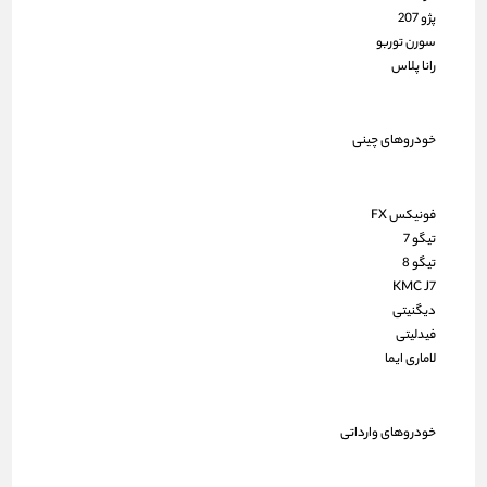
پژو 207
سورن توربو
رانا پلاس
خودروهای چینی
فونیکس FX
تیگو 7
تیگو 8
KMC J7
دیگنیتی
فیدلیتی
لاماری ایما
خودروهای وارداتی