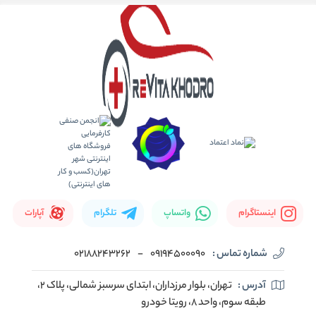
اینستاگرام
واتساپ
تلگرام
آپارات
شماره تماس :
09194500090
-
02188243262
آدرس :
تهران، بلوار مرزداران، ابتدای سرسبز شمالی، پلاک ۲،
طبقه سوم، واحد ۸، رویتا خودرو