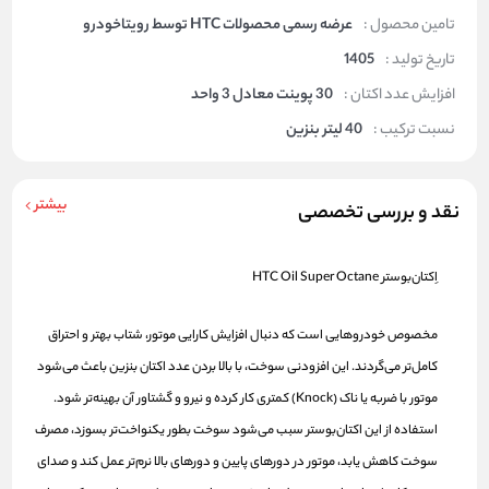
تامین محصول :
عرضه رسمی محصولات HTC توسط رویتاخودرو
تاریخ تولید :
1405
افزایش عدد اکتان :
30 پوینت معادل 3 واحد
نسبت ترکیب :
40 لیتر بنزین
بیشتر
نقد و بررسی تخصصی
اِکتان‌بوستر HTC Oil Super Octane
مخصوص خودروهایی است که دنبال افزایش کارایی موتور، شتاب بهتر و احتراق
کامل‌تر می‌گردند. این افزودنی سوخت، با بالا بردن عدد اکتان بنزین باعث می‌شود
موتور با ضربه یا ناک (Knock) کمتری کار کرده و نیرو و گشتاور آن بهینه‌تر شود.
استفاده از این اکتان‌بوستر سبب می‌شود سوخت بطور یکنواخت‌تر بسوزد، مصرف
سوخت کاهش یابد، موتور در دورهای پایین و دورهای بالا نرم‌تر عمل کند و صدای