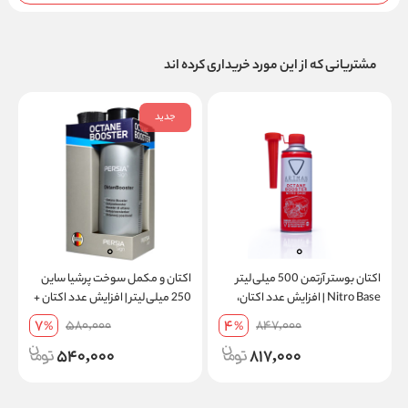
مشتریانی که از این مورد خریداری کرده اند
جدید
اکتان بوستر آرتمن 500 میلی‌لیتر
اکتان و مکمل سوخت پرشیا ساین
Nitro Base | افزایش عدد اکتان،
250 میلی‌لیتر | افزایش عدد اکتان +
بهبود شتاب + ارسال رایگان 10 عدد
کاهش ناک موتور
خ
7
4
580,000
847,000
%
%
و بیشتر
540,000
817,000